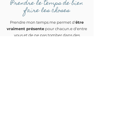
Prendre le temps de bien
faire les choses
Prendre mon temps me permet d'
être
vraiment présente
pour chacun.e d'entre
vous et de ne pas tomber dans des
patterns /
automatismes / routines, que ce
soit au niveau de mon travail sur place en
séance photo ou en post-production (lors
des retouches). Avoir un horaire moins
chargé signifie pour moi d'avoir la
capacité de me concentrer sur chacun de
mes contrats, sans être sous pression de
produire sans arrêt telle une machine !
Quality over quantity
, c'est ma
philosophie !
Je souhaite réellement continuer à être
inspirée par l'essence et la personnalité de